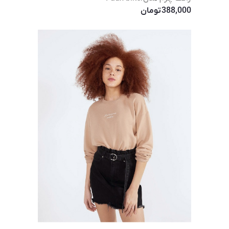
388,000
تومان