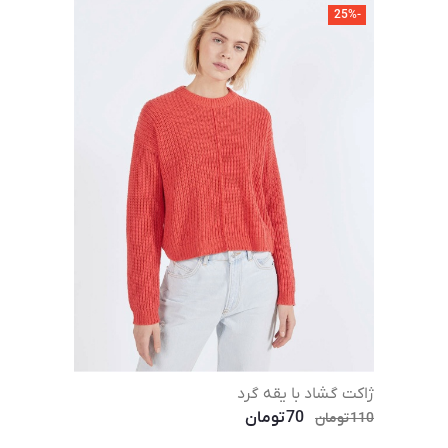
-25%
ژاکت گشاد با یقه گرد
70
تومان
110
تومان