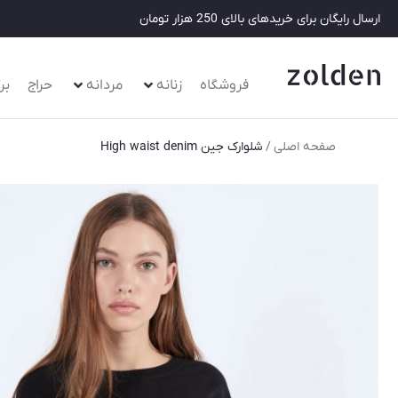
ارسال رایگان برای خریدهای بالای 250 هزار تومان
فروشگاه
زنانه
مردانه
حراج
بر
/
صفحه اصلی
شلوارک جین High waist denim