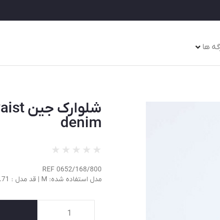
گه ها
شلوارک ج
denim
★
★
★
★
★
REF 0652/168/800
مدل استفاده شده: M | قد مدل : 5.71 فیت / 174 سانتی متر