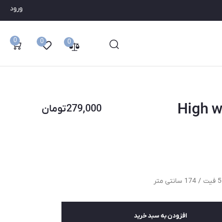
ورود
0
0
0
ین High waist
279,000
تومان
افزودن به سبد خرید