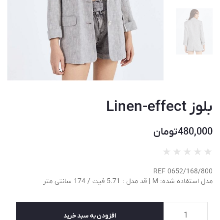
بلوز Linen-effect
480,000
تومان
★
★
★
★
★
REF 0652/168/800
مدل استفاده شده: M | قد مدل : 5.71 فیت / 174 سانتی متر
افزودن به سبد خرید