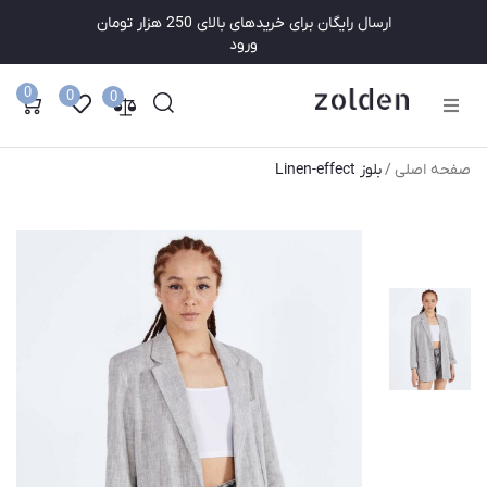
ارسال رایگان برای خریدهای بالای 250 هزار تومان
ورود
0
0
0
فروشگاه
/
صفحه اصلی
بلوز Linen-effect
زنانه
مردانه
حراج
برگه ها